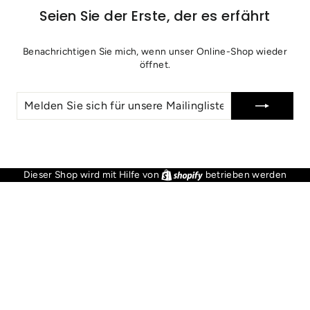
Seien Sie der Erste, der es erfährt
Benachrichtigen Sie mich, wenn unser Online-Shop wieder
öffnet.
MELDEN
SIE
SICH
FÜR
UNSERE
MAILINGLISTE
AN
Dieser Shop wird mit Hilfe von
Shopify
betrieben werden